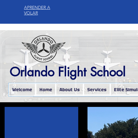
APRENDER A
VOLAR
Orlando Flight School
Welcome
Home
About Us
Services
Elite Simu