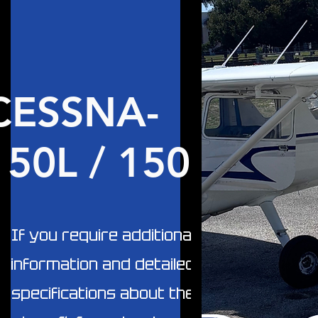
CESSNA-
150L / 150K
If you require additional
information and detailed
specifications about the