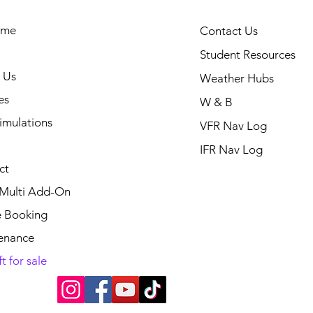
ome
Contact Us
Student Resources
 Us
Weather Hubs
es
W & B
Simulations
VFR Nav Log
IFR Nav Log
ct
 Multi Add-On
e Booking
enance
t for sale