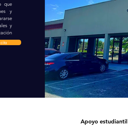
lo que
ones y
ararse
ales y
cación
cita
Apoyo estudiantil