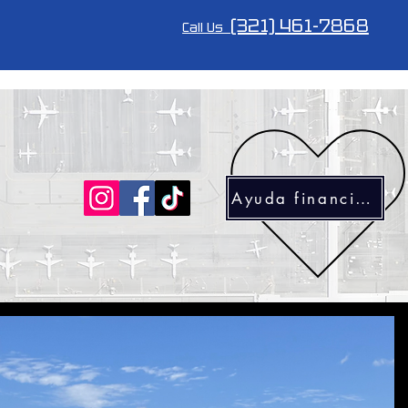
(321) 461-7868
Call Us
Ayuda financiera
ing
Maintenance
Aircraft for sale