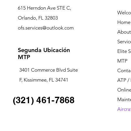
615 Herndon Ave STE C,
Welc
Orlando, FL 32803
Home
ofs.services@outlook.com
About
Servic
Segunda Ubicación
Elite 
MTP
MTP
3401 Commerce Blvd Suite
Conta
F, Kissimmee, FL 34741
ATP /
Onlin
(321) 461-7868
Maint
Aircraf