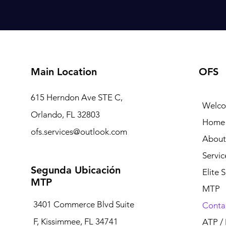
Main Location
OFS
615 Herndon Ave STE C,
Welc
Orlando, FL 32803
Home
ofs.services@outlook.com
About
Servic
Segunda Ubicación
Elite 
MTP
MTP
3401 Commerce Blvd Suite
Conta
F, Kissimmee, FL 34741
ATP /