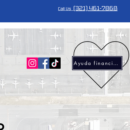
(321) 461-7868
Call Us
Ayuda financiera
ing
Maintenance
Aircraft for sale
o