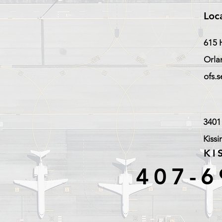
Loc
615 
Orla
ofs.
3401
Kiss
KI
407-6