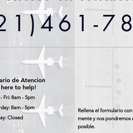
21)461-7
ario de Atencion
here to help!
- Fri: 8am - 5pm
rday: 8am - 5pm
Rellena el formulario con
ay: Closed
mente y nos pondremos e
posible.