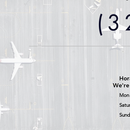
(3
Hor
We're 
Mon 
Satu
Sund