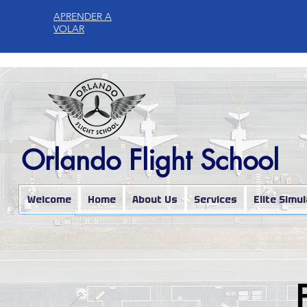
APRENDER A
VOLAR
Orlando Flight School
Welcome
Home
About Us
Services
Elite Simu