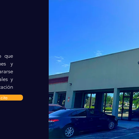
lo que
ones y
ararse
ales y
cación
cita