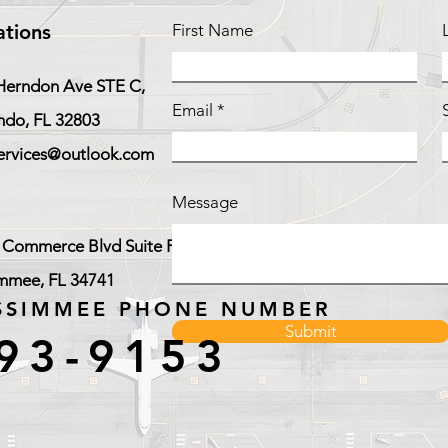
ations
First Name
Herndon Ave STE C,
Email
ndo, FL 32803
services@outlook.com
Message
 Commerce Blvd Suite F,
immee, FL 34741
SSIMMEE PHONE NUMBER
Submit
93-9153