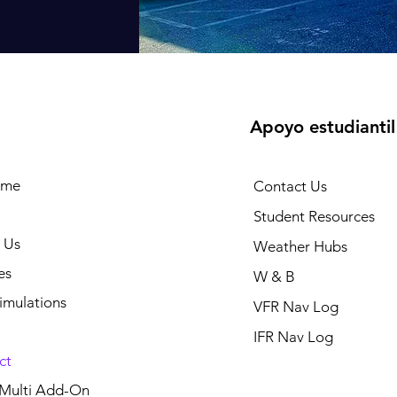
Apoyo estudiantil
ome
Contact Us
Student Resources
 Us
Weather Hubs
es
W & B
Simulations
VFR Nav Log
IFR Nav Log
ct
 Multi Add-On