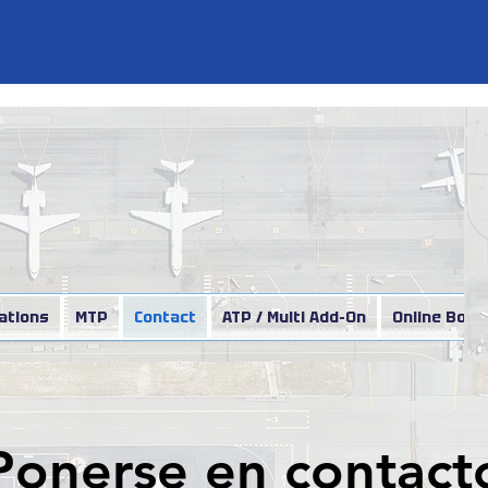
lations
MTP
Contact
ATP / Multi Add-On
Online Book
Ponerse en contact