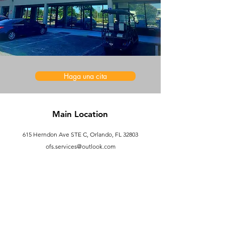
Haga una cita
Main Location
615 Herndon Ave STE C, Orlando, FL 32803
ofs.services@outlook.com
Segunda Ubicación
MTP
3401 Commerce Blvd Suite F, Kissimmee, FL 34741
(321) 461-7868